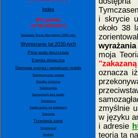
dostępna
Tymczasem i
Index
i skrycie 
(Po polsku
na tej witrynie:)
około 38 l
zoriento
Naukowa Teoria Wszystkigo 1985 roku
wyrażania
Wymieranie lat 2030-tych
Pitna woda deszczowa
moja Teori
Energia słoneczna
"zakazaną
Darmowa energia i perpetuum mobile
oznacza iż
Telekinetyczne ogniwo
przekon
Grzałka soniczna
przeciwsta
Telekinetyka
Samochody bez spalin
samozagła
Telekineza
zmyślnie u
Strefa wolna od telekinezy
Telepatia
w języku an
Trzęsienia ziemi
i adresie
h
Sejsmograf
teoria ta n
Artyfakt