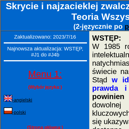
Skrycie i najzacieklej zwalc
Teoria Wszys
(2-języcznie po
p
Zaktualizowano: 2023/7/16
WSTĘP:
W 1985 ro
Najnowsza aktualizacja: WSTĘP,
intelektua
#J1 do #J4b
natychmias
świecie n
Menu 1:
Stąd
w id
prawda i 
(Wybór języka:)
powinien 
-angielski
dowolnej
kluczowyc
-polski
się ukazywa
(Strona główna:)