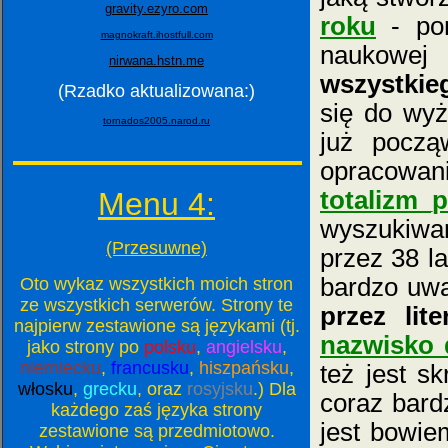
gravity.ezyro.com
roku
- pon
magnokraft.ihostfull.com
naukowej 
nirwana.hstn.me
wszystkie
(Rzadko aktualizowana:)
się do wyż
tornados2005.narod.ru
już począ
opracowan
Menu 4:
totalizm_p
wyszukiwa
(Przesuwne)
przez 38 la
bardzo uwa
Oto wykaz wszystkich moich stron
ze wszystkich serwerów. Strony te
przez lite
najpierw zestawione są językami (tj.
nazwisko 
jako strony po
polsku
,
angielsku
,
niemiecku
,
francusku
,
hiszpańsku
,
też jest s
włosku
,
grecku
, oraz
rosyjsku
.) Dla
coraz bard
każdego zaś języka strony
jest bowie
zestawione są przedmiotowo.