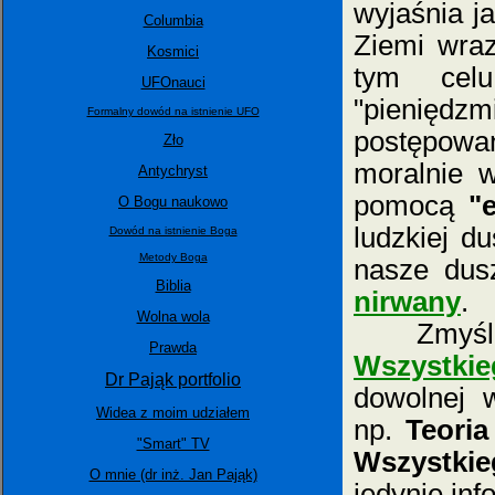
wyjaśnia j
Columbia
Ziemi wraz
Kosmici
tym celu
UFOnauci
"pienięd
Formalny dowód na istnienie UFO
postępowań
Zło
moralnie w
Antychryst
pomocą
"
O Bogu naukowo
ludzkiej 
Dowód na istnienie Boga
Metody Boga
nasze dus
Biblia
nirwany
.
Wolna wola
Zmyślne u
Prawda
Wszystkie
Dr Pająk portfolio
dowolnej 
Widea z moim udziałem
np.
Teori
"Smart" TV
Wszystkie
O mnie (dr inż. Jan Pająk)
jedynie inf