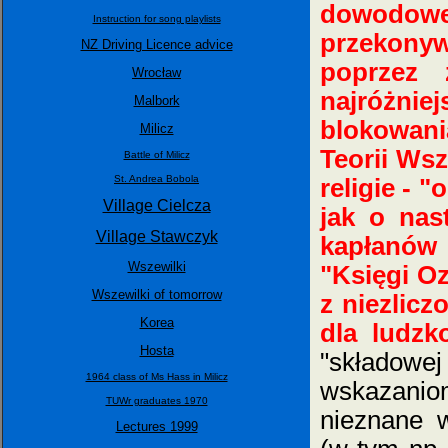
dowodoweg
Instruction for song playlists
przekonyw
NZ Driving Licence advice
poprzez 
Wrocław
najróżni
Malbork
blokowan
Milicz
Teorii Wsz
Battle of Milicz
St. Andrea Bobola
religie -
"o
Village Cielcza
jak o nas
Village Stawczyk
kapłanów
Wszewilki
"Księgi Oz
Wszewilki of tomorrow
z niezlicz
Korea
dla ludzk
Hosta
"składowe
1964 class of Ms Hass in Milicz
wskazanio
TUWr graduates 1970
nieznane 
Lectures 1999