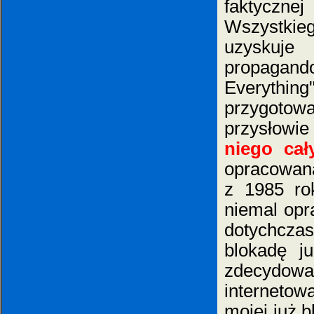
faktycznej
Wszystkie
uzyskuj
propagan
Everything
przygotow
przysłowi
niego cał
opracowan
z 1985 rok
niemal opr
dotychczas
blokadę ju
zdecydow
internetow
mojej już b