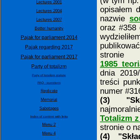
(w tym np
Lectures 2001
opisałem d
Lectures 2004
nazwie
so
Lectures 2007
oraz #358 
Better humanity
wydzielił
Pajak for parliament 2014
publikowa
Pajak regarding 2017
stron
Pajak for parliament 2017
1985_teor
Party of totalizm
dnia 2019
Party of totalizm statute
treści pun
FAQ - questions
numer #316
Replicate
(3) "Skł
Memorial
najmoralni
Sabotages
Totalizm z
Index of content with links
Menu 2
stronie o 
Menu 4
(4) "Skła