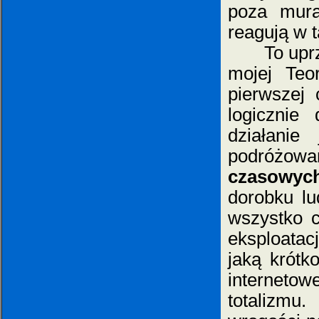
poza mura
reagują w t
To uprzed
mojej Teo
pierwszej 
logicznie
działanie
podróżowa
czasowyc
dorobku lu
wszystko c
eksploatacj
jaką krótk
interneto
totalizmu