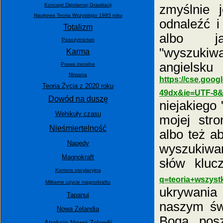
Koncept Dipolarnej Grawitacji
zmyślnie 
Naukowa Teoria Wszystkigo 1985 roku
odnaleźć i
Totalizm
albo ja
Pasożytnictwo
"wyszuki
Karma
angielsk
Prawa moralne
Nirwana
https://cse.goo
Teoria Życia z 2020 roku
49dx&ie=UTF-8&
Dowód na duszę
niejakiego
Wehikuły czasu
mojej str
Nieśmiertelność
albo też a
Napędy
wyszukiwa
Magnokraft
słów klu
Komora oscylacyjna
q=teoria+wszyst
Militarne użycie magnokraftu
ukrywania
Tapanui
naszym świ
Nowa Zelandia
Boga, posz
Atrakcje Nowej Zelandii