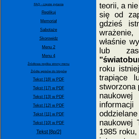
teorii, a ni
FAQ - częste pytania
Replikuj
się od zap
Memoriał
gdzieś is
Sabotaże
wrażenie,
Skorowidz
właśnie wy
Menu 2
lub zas
Menu 4
"światobu
Źródłowa replika strony menu
roku istni
Źródła wpisów do blogów
trapiące 
Tekst [18] w PDF
stworzona 
Tekst [17] w PDF
naukowej 
Tekst [13] w PDF
informac
Tekst [12] w PDF
oddzielan
Tekst [11] w PDF
naukowej 
Tekst [10] w PDF
1985 roku,
Tekst [8p/2]