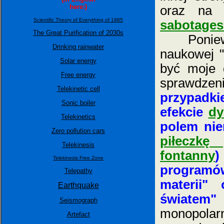
here:)
oraz na 
Scientific Theory of Everything of 1985
sabotages
The Great Purification of 2030s
Ponie
Drinking rainwater
naukowej "
Solar energy
być moje 
Free energy
sprawdz
Telekinetic cell
przypadk
Sonic boiler
efekcie
dy
Telekinetics
polem nie
Zero pollution cars
piłeczkę
Telekinesis
fontanny
)
Telekinesis Free Zone
programó
Telepathy
materii"
Earthquake
światem"
Seismograph
monopolar
Artefact