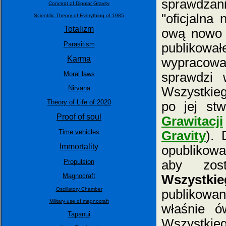
sprawdzan
Concept of Dipolar Gravity
"oficjalna
Scientific Theory of Everything of 1985
Totalizm
ową nowo 
Parasitism
publikowa
Karma
wypracowan
Moral laws
sprawdzi 
Nirvana
Wszystkieg
Theory of Life of 2020
po jej st
Proof of soul
Grawitacji
Time vehicles
Gravity
). 
Immortality
opublikowa
Propulsion
aby zos
Magnocraft
Wszystkie
Oscillatory Chamber
publikow
Military use of magnocraft
właśnie ó
Tapanui
Wszystkieg