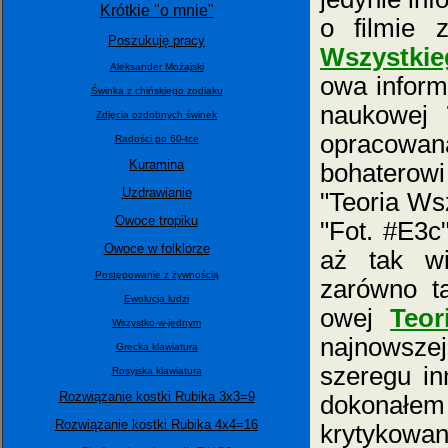
Krótkie "o mnie"
o filmie 
Poszukuję pracy
Wszystkie
Aleksander Możajski
owa informa
Świnka z chińskiego zodiaku
naukowej
Zdjęcia ozdobnych świnek
opracowan
Radości po 60-tce
Kuramina
bohaterowi
Uzdrawianie
"Teoria Ws
Owoce tropiku
"Fot. #E3c
Owoce w folklorze
aż tak wi
Postępowanie z żywnością
zarówno ta
Ewolucja ludzi
owej
Teor
Wszystko-w-jednym
najnowsze
Grecka klawiatura
szeregu i
Rosyjska klawiatura
Rozwiązanie kostki Rubika 3x3=9
dokonałem
Rozwiązanie kostki Rubika 4x4=16
krytykowa