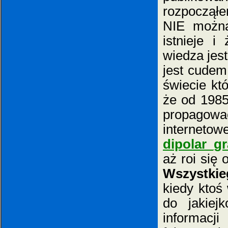
rozpocząłe
NIE można 
istnieje 
wiedza jest
jest cudem
świecie kt
że od 1985
propagow
interneto
dipolar_gr
aż roi się
Wszystki
kiedy ktoś
do jakiejk
informacj