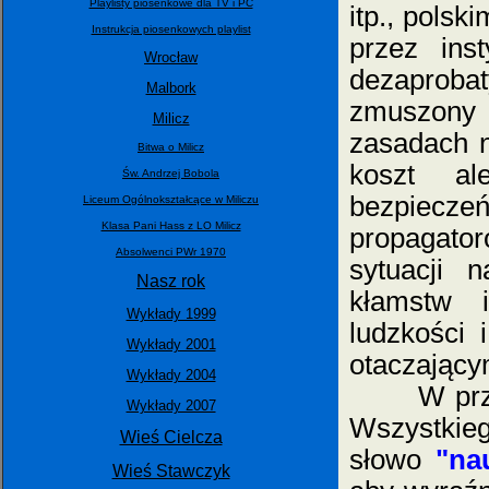
Playlisty piosenkowe dla TV i PC
itp., pols
Instrukcja piosenkowych playlist
przez inst
Wrocław
dezaproba
Malbork
zmuszony
Milicz
zasadach
Bitwa o Milicz
koszt al
Św. Andrzej Bobola
bezpieczeń
Liceum Ogólnokształcące w Miliczu
Klasa Pani Hass z LO Milicz
propagator
Absolwenci PWr 1970
sytuacji 
Nasz rok
kłamstw i
Wykłady 1999
ludzkości 
Wykłady 2001
otaczający
Wykłady 2004
W przytac
Wykłady 2007
Wszystkie
Wieś Cielcza
słowo
"na
Wieś Stawczyk