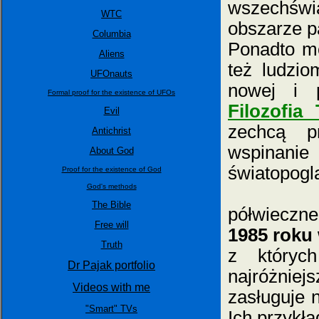
wszechświ
WTC
obszarze p
Columbia
Ponadto mo
Aliens
też ludzi
UFOnauts
nowej i p
Formal proof for the existence of UFOs
Filozofia
Evil
zechcą pr
Antichrist
wspinan
About God
światopogl
Proof for the existence of God
God's methods
W dotyc
The Bible
półwieczn
Free will
1985 roku
Truth
z któryc
Dr Pajak portfolio
najróżnie
Videos with me
zasługuje 
"Smart" TVs
Ich przykł