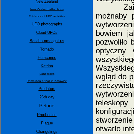
New Zealand
Zaistnie
New Zealand attractions
możnaby p
Evidence of UFO activities
wytworzen
UFO photographs
bowiem ja
Cloud-UFOs
pozwoliło 
Bandits amongst us
optyczny
Tornado
wszystkieg
Hurricanes
Katrina
Wszystkieg
Landslides
wgląd do p
Demolition of hall in Katowice
rzeczywis
Predators
wytworze
26th day
teleskopy
Petone
konfigura
Prophecies
stworzeni
Plague
otwarło int
Changelings