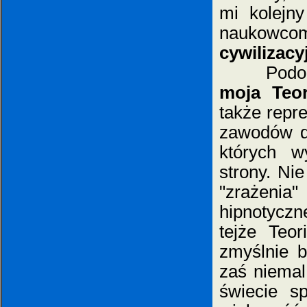
mi kolejny
naukowc
cywilizac
Podobni
moja Teor
także repre
zawodów dz
których w
strony. Ni
"zrażenia
hipnotyczn
tejże Teor
zmyślnie 
zaś niemal
świecie s