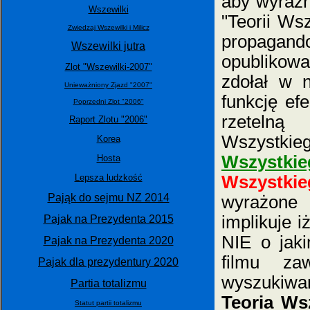
aby wyraźn
Wszewilki
"Teorii Wsz
Zwiedzaj Wszewilki i Milicz
propagand
Wszewilki jutra
opublikowa
Zlot "Wszewilki-2007"
zdołał w 
Unieważniony Zjazd "2007"
funkcję ef
Poprzedni Zlot "2006"
rzetelną
Raport Zlotu "2006"
Wszystkieg
Korea
Wszystkie
Hosta
Lepsza ludzkość
Wszystkie
Pająk do sejmu NZ 2014
wyrażone
implikuje i
Pajak na Prezydenta 2015
NIE o jaki
Pajak na Prezydenta 2020
filmu za
Pajak dla prezydentury 2020
wyszukiwar
Partia totalizmu
Teoria Ws
Statut partii totalizmu