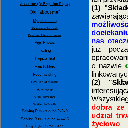
About me (Dr Eng. Jan Pajak)
(1) "Skła
Old "about me"
zawiera
My job search
możliwo
Aleksander Możajski
dociekani
Pigs from Chinese zodiac
nas otacz
Pigs Photos
już pocz
Healing
opracowani
Tropical fruit
o nazwie
Fruit folklore
linkowanych
Food handling
(2) "Skł
Evolution of humans
interesu
All-in-one
Wszystkie
Greek keyboard
Russian keyboard
dobra ze 
Solving Rubik's cube 3x3=9
udział tr
Solving Rubik's cube 4x4=16
życiowo 
Song playlists for TV and PC