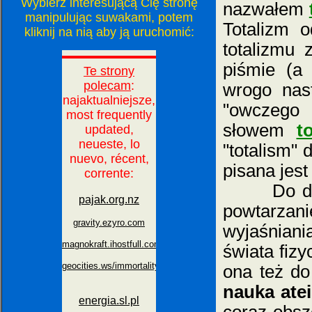
Wybierz interesującą Cię stronę
nazwałem
manipulując suwakami, potem
Totalizm 
kliknij na nią aby ją uruchomić:
totalizmu 
piśmie (a 
wrogo nast
"owczego 
słowem
t
"totalism" 
pisana jest 
Do dzisi
powtarzani
wyjaśniani
świata fiz
ona też d
nauka ate