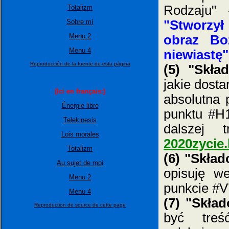
Rodzaju" -
Totalizm
Sobre mí
"Stworzył
Menu 2
obraz Bo
Menu 4
niewiastę"
Reproducción de la fuente de esta página
(5) "Skła
jakie dosta
(Ici en français:)
absolutna 
Énergie libre
punktu #H1
Telekinesis
dalszej 
Lois morales
2020zycie
Totalizm
(6) "Skła
Au sujet de moi
opisuję 
Menu 2
punkcie #V
Menu 4
(7) "Skła
Reproduction de source de cette page
być tre