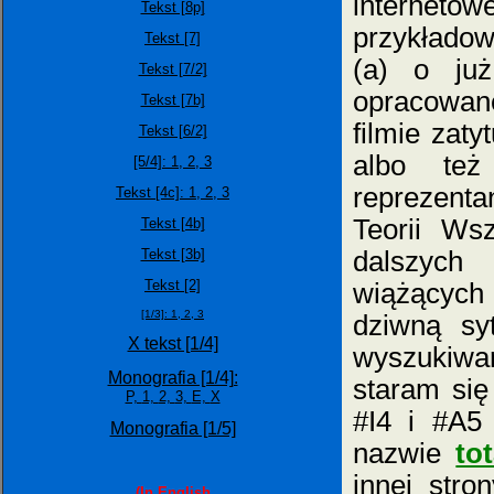
internetow
Tekst [8p]
przykładowo
Tekst [7]
(a) o już
Tekst [7/2]
opracowane
Tekst [7b]
filmie zat
Tekst [6/2]
albo też
[5/4]:
1,
2,
3
reprezenta
Tekst [4c]: 1,
2,
3
Teorii Ws
Tekst [4b]
Tekst [3b]
dalszych
Tekst [2]
wiążących
[1/3]:
1,
2,
3
dziwną sy
X tekst [1/4]
wyszukiwar
Monografia [1/4]:
staram się
P,
1,
2,
3,
E,
X
#I4 i #A5 
Monografia [1/5]
nazwie
to
innej stro
(In English