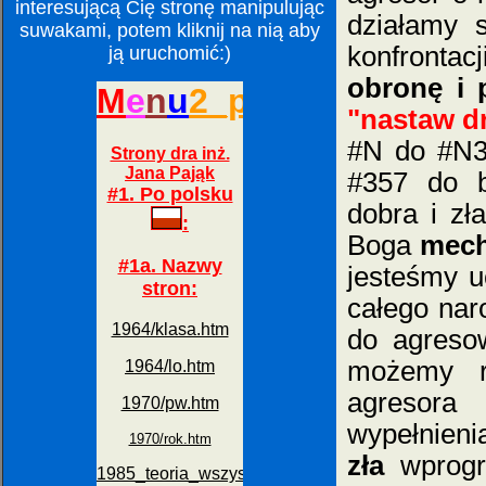
interesującą Cię stronę manipulując
działamy 
suwakami, potem kliknij na nią aby
konfronta
ją uruchomić:)
obronę i 
"nastaw dr
#N do #N3
#357 do b
dobra i z
Boga
mech
jesteśmy u
całego nar
do agreso
możemy re
agresora
wypełnien
zła
wprogr