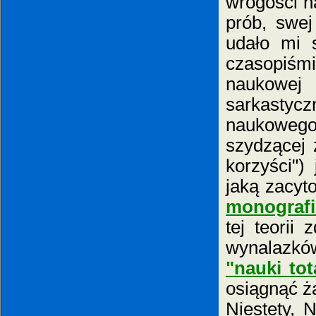
wrogości n
prób, swej
udało mi 
czasopiśm
naukowej
sarkastyc
naukowego z
szydzącej
korzyści") 
jaką zacyt
monografii
tej teorii
wynalazkó
"nauki tot
osiągnąć ż
Niestety, 