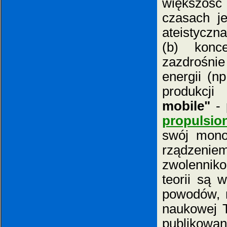
większość 
czasach je
ateistyczn
(b) konc
zazdrośnie
energii (n
produkcj
mobile"
- 
propulsio
swój mono
rządzeni
zwolenniko
teorii są 
powodów, na
naukowej T
publikowa