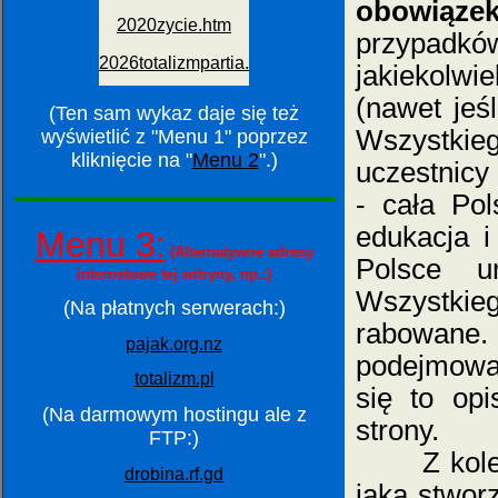
obowiązek
przypadkó
jakiekolwi
(nawet jeśl
(Ten sam wykaz daje się też
Wszystki
wyświetlić z "Menu 1" poprzez
kliknięcie na "
Menu 2
".)
uczestnicy 
- cała Po
edukacja 
Menu 3:
(Alternatywne adresy
Polsce u
internetowe tej witryny, np.:)
Wszystkie
(Na płatnych serwerach:)
rabowane. 
pajak.org.nz
podejmować
totalizm.pl
się to opi
(Na darmowym hostingu ale z
strony.
FTP:)
Z kole
drobina.rf.gd
jaką stwo