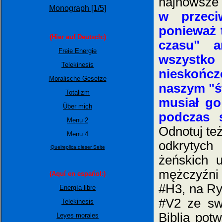
najnowsze 
Monograph [1/5]
w przeci
ponieważ t
(Hier auf Deutsch:)
czasu" a
Freie Energie
wszystk
Telekinesis
nieskońc
Moralische Gesetze
naszym "św
Totalizm
musiał g
Über mich
podczas s
Menu 2
Odnotuj te
Menu 4
odkrytyc
Quelreplica dieser Seite
żeńskich
mężczyźni i
(Aquí en espańol:)
#H3, na Ry
Energía libre
#V2 ze sw
Telekinesis
Biblia potw
Leyes morales