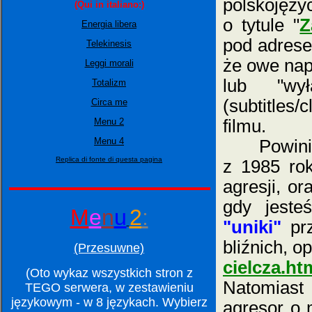
polskojęzyc
(Qui in italiano:)
o tytule "
Z
Energia libera
pod adre
Telekinesis
że owe nap
Leggi morali
lub "wy
Totalizm
(subtitles
Circa me
Menu 2
filmu.
Menu 4
Powinienem
Replica di fonte di questa pagina
z 1985 ro
agresji, o
gdy jeste
M
e
n
u
2
:
"uniki"
prz
bliźnich, 
(Przesuwne)
cielcza.ht
(Oto wykaz wszystkich stron z
Natomiast
TEGO serwera, w zestawieniu
językowym - w 8 językach. Wybierz
agresor o