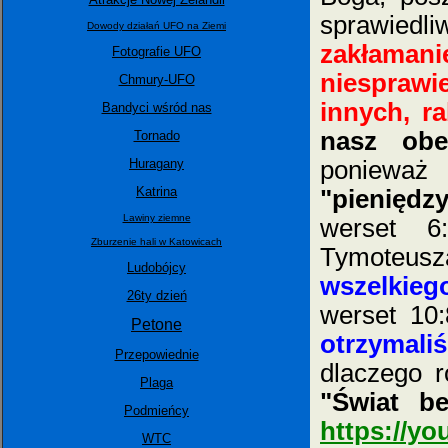
sprawiedli
Dowody działań UFO na Ziemi
zakłaman
Fotografie UFO
niesprawi
Chmury-UFO
innych, r
Bandyci wśród nas
nasz obe
Tornado
Huragany
poniewa
Katrina
"pieniędz
Lawiny ziemne
werset 6
Zburzenie hali w Katowicach
Tymoteusza
Ludobójcy
wszelkieg
26ty dzień
werset 10
Petone
otrzymali
Przepowiednie
dlaczego r
Plaga
"Świat be
Podmieńcy
https://y
WTC