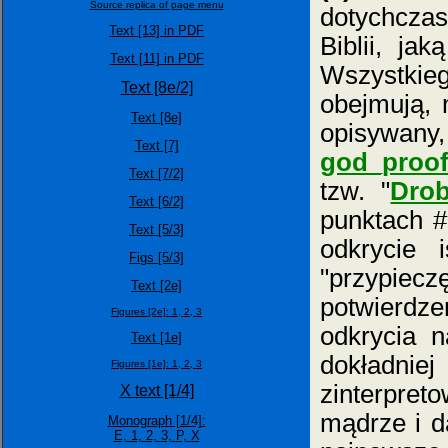
Source replica of page menu
dotychcza
Text [13] in PDF
Biblii, ja
Text [11] in PDF
Wszystki
Text [8e/2]
obejmują,
Text [8e]
opisywan
Text [7]
god_proof
Text [7/2]
tzw. "
Dro
Text [6/2]
punktach #
Text [5/3]
odkrycie 
Figs [5/3]
"przypiec
Text [2e]
potwierdz
Figures [2e]:
1,
2,
3
odkrycia n
Text [1e]
dokładniej
Figures [1e]:
1,
2,
3
zinterpret
X text [1/4]
mądrze i d
Monograph [1/4]:
E,
1,
2,
3,
P,
X