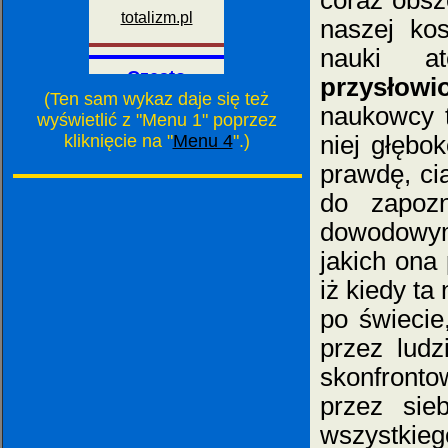
coraz obsz
naszej kos
nauki at
przysłow
(Ten sam wykaz daje się też
naukowcy t
wyświetlić z "Menu 1" poprzez
kliknięcie na "
Menu 4
".)
niej głębo
prawdę, cią
do zapozn
dowodowym
jakich ona
iż kiedy t
po świecie
przez ludz
skonfronto
przez sie
wszystkiego