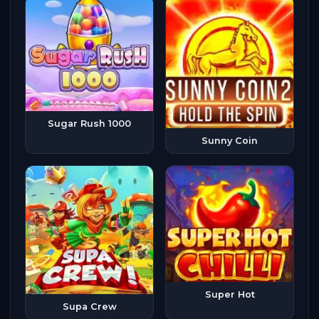
Sugar Rush 1000
Sunny Coin
Super Hot
Supa Crew