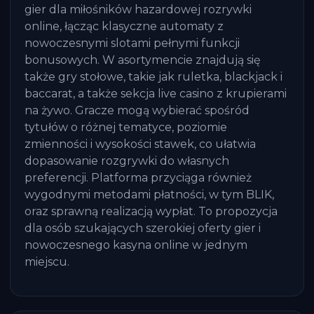
gier dla miłośników hazardowej rozrywki
online, łącząc klasyczne automaty z
nowoczesnymi slotami pełnymi funkcji
bonusowych. W asortymencie znajdują się
także gry stołowe, takie jak ruletka, blackjack i
baccarat, a także sekcja live casino z krupierami
na żywo. Gracze mogą wybierać spośród
tytułów o różnej tematyce, poziomie
zmienności i wysokości stawek, co ułatwia
dopasowanie rozgrywki do własnych
preferencji. Platforma przyciąga również
wygodnymi metodami płatności, w tym BLIK,
oraz sprawną realizacją wypłat. To propozycja
dla osób szukających szerokiej oferty gier i
nowoczesnego kasyna online w jednym
miejscu.