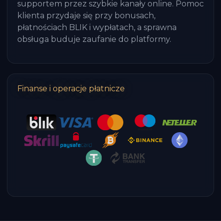
supportem przez szybkie kanały online. Pomoc
klienta przydaje się przy bonusach,
płatnościach BLIK i wypłatach, a sprawna
obsługa buduje zaufanie do platformy.
Finanse i operacje płatnicze