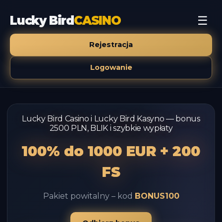
Lucky Bird
CASINO
☰
Rejestracja
Logowanie
Lucky Bird Casino i Lucky Bird Kasyno — bonus
2500 PLN, BLIK i szybkie wypłaty
100% do 1000 EUR + 200
FS
Pakiet powitalny – kod
BONUS100