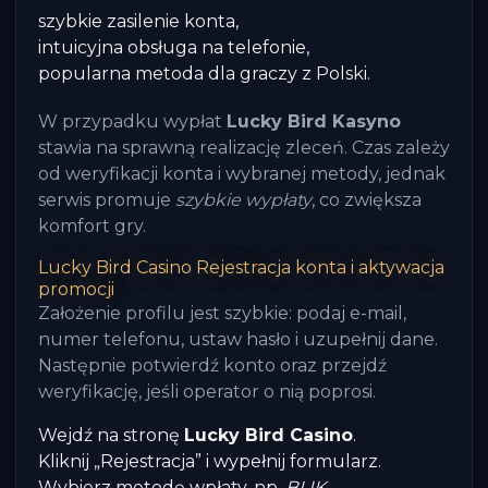
szybkie zasilenie konta,
intuicyjna obsługa na telefonie,
popularna metoda dla graczy z Polski.
W przypadku wypłat
Lucky Bird Kasyno
stawia na sprawną realizację zleceń. Czas zależy
od weryfikacji konta i wybranej metody, jednak
serwis promuje
szybkie wypłaty
, co zwiększa
komfort gry.
Lucky Bird Casino Rejestracja konta i aktywacja
promocji
Założenie profilu jest szybkie: podaj e-mail,
numer telefonu, ustaw hasło i uzupełnij dane.
Następnie potwierdź konto oraz przejdź
weryfikację, jeśli operator o nią poprosi.
Wejdź na stronę
Lucky Bird Casino
.
Kliknij „Rejestracja” i wypełnij formularz.
Wybierz metodę wpłaty, np.
BLIK
.